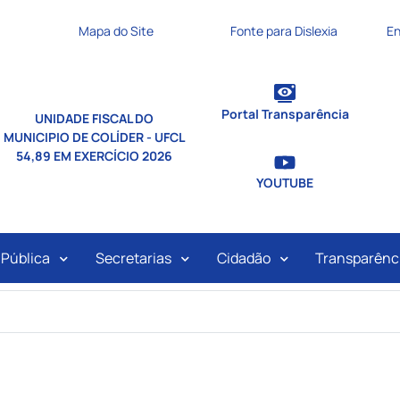
nks de acessibilidade
Mapa do Site
Fonte para Dislexia
En
Portal Transparência
UNIDADE FISCAL DO
MUNICIPIO DE COLÍDER - UFCL
54,89 EM EXERCÍCIO 2026
YOUTUBE
ipal
 Pública
Secretarias
Cidadão
Transparênc