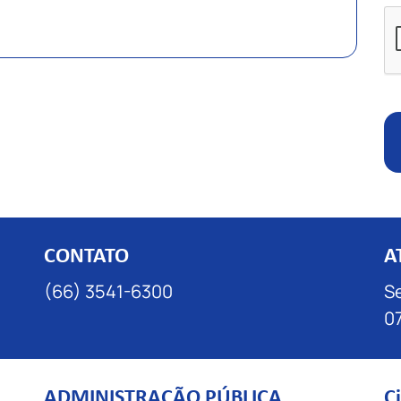
CONTATO
A
(66) 3541-6300
Se
07
ADMINISTRAÇÃO PÚBLICA
C