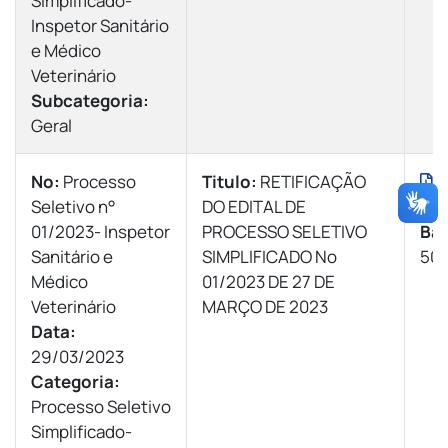
Simplificado-
Inspetor Sanitário
e Médico
Veterinário
Subcategoria:
Geral
Nº:
Processo
Titulo:
RETIFICAÇÃO
V
Seletivo n°
DO EDITAL DE
|
Ba
01/2023- Inspetor
PROCESSO SELETIVO
Bai
Sanitário e
SIMPLIFICADO Nº
50 
Médico
01/2023 DE 27 DE
Veterinário
MARÇO DE 2023
Data:
29/03/2023
Categoria:
Processo Seletivo
Simplificado-