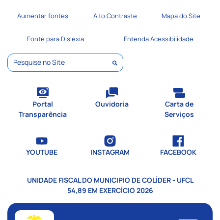
Seção de atalhos e links de
Ir para o conteúdo [alt+1]
Aumentar fontes
Alto Contraste
Mapa do Site
Ir para o menu [alt+2]
Ir para a busca [alt+3]
Fonte para Dislexia
Entenda Acessibilidade
Ir para o rodapé [alt+4]
Pesquisar
Portal
Ouvidoria
Carta de
Transparência
Serviços
YOUTUBE
INSTAGRAM
FACEBOOK
UNIDADE FISCAL DO MUNICIPIO DE COLÍDER - UFCL
54,89 EM EXERCÍCIO 2026
Seção do menu principal