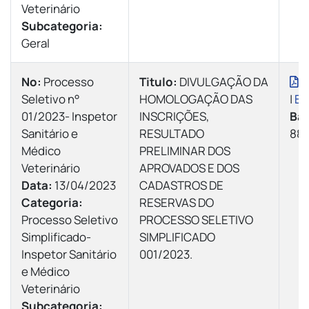
Veterinário
Subcategoria:
Geral
Nº:
Processo
Titulo:
DIVULGAÇÃO DA
V
Seletivo n°
HOMOLOGAÇÃO DAS
|
Ba
01/2023- Inspetor
INSCRIÇÕES,
Bai
Sanitário e
RESULTADO
88 
Médico
PRELIMINAR DOS
Veterinário
APROVADOS E DOS
Data:
13/04/2023
CADASTROS DE
Categoria:
RESERVAS DO
Processo Seletivo
PROCESSO SELETIVO
Simplificado-
SIMPLIFICADO
Inspetor Sanitário
001/2023.
e Médico
Veterinário
Subcategoria: