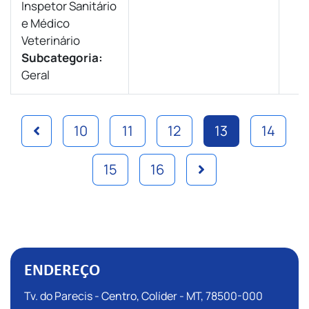
Inspetor Sanitário
e Médico
Veterinário
Subcategoria:
Geral
10
11
12
13
14
15
16
ENDEREÇO
Tv. do Parecis - Centro, Colíder - MT, 78500-000