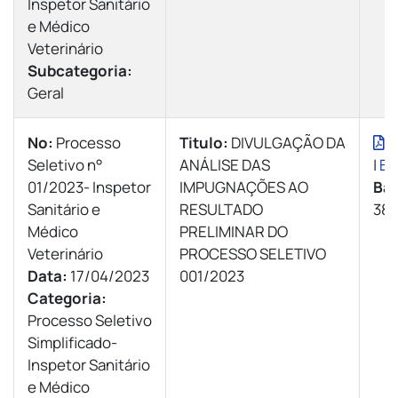
Inspetor Sanitário
e Médico
Veterinário
Subcategoria:
Geral
Nº:
Processo
Titulo:
DIVULGAÇÃO DA
V
Seletivo n°
ANÁLISE DAS
|
Ba
01/2023- Inspetor
IMPUGNAÇÕES AO
Bai
Sanitário e
RESULTADO
38 
Médico
PRELIMINAR DO
Veterinário
PROCESSO SELETIVO
Data:
17/04/2023
001/2023
Categoria:
Processo Seletivo
Simplificado-
Inspetor Sanitário
e Médico