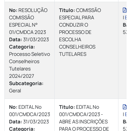
Nº:
RESOLUÇÃO
Titulo:
COMISSÃO
V
COMISSÃO
ESPECIAL PARA
|
Ba
ESPECIAL N°
CONDUZIR O
Bai
01/CMDCA 2023
PROCESSO DE
53 
Data:
31/03/2023
ESCOLHA
Categoria:
CONSELHEIROS
Processo Seletivo
TUTELARES
Conselheiros
Tutelares
2024/2027
Subcategoria:
Geral
Nº:
EDITAL Nº
Titulo:
EDITAL Nº
V
001/CMDCA/2023
001/CMDCA/2023 -
|
Ba
Data:
31/03/2023
ABRE AS INSCRIÇÕES
Bai
Categoria:
PARA O PROCESSO DE
53 