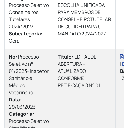
Processo Seletivo
ESCOLHA UNIFICADA
Conselheiros
PARA MEMBROS DE
Tutelares
CONSELHEIROTUTELAR
2024/2027
DE COLIDER PARA O
Subcategoria:
MANDATO 2024/2027.
Geral
Nº:
Processo
Titulo:
EDITAL DE
V
Seletivo n°
ABERTURA -
|
Ba
01/2023- Inspetor
ATUALIZADO
Bai
Sanitário e
CONFORME
136
Médico
RETIFICAÇÃO N° 01
Veterinário
Data:
29/03/2023
Categoria:
Processo Seletivo