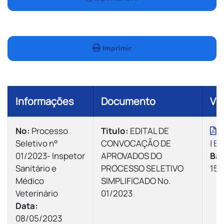
Imprimir
Informações
Documento
Vis
Nº:
Processo
Titulo:
EDITAL DE
V
Seletivo n°
CONVOCAÇÃO DE
|
Ba
01/2023- Inspetor
APROVADOS DO
Bai
Sanitário e
PROCESSO SELETIVO
150
Médico
SIMPLIFICADO Nº.
Veterinário
01/2023
Data:
08/05/2023