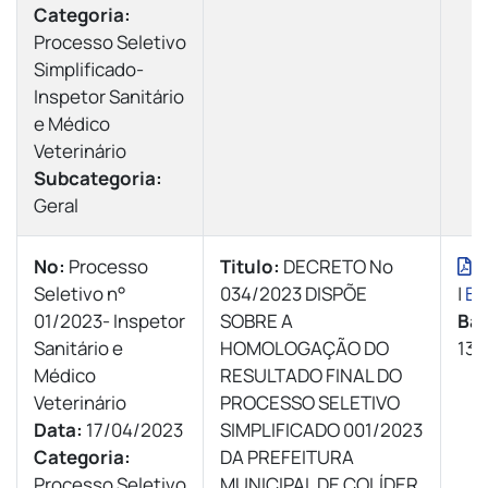
Categoria:
Processo Seletivo
Simplificado-
Inspetor Sanitário
e Médico
Veterinário
Subcategoria:
Geral
Nº:
Processo
Titulo:
DECRETO Nº
V
Seletivo n°
034/2023 DISPÕE
|
Ba
01/2023- Inspetor
SOBRE A
Bai
Sanitário e
HOMOLOGAÇÃO DO
133
Médico
RESULTADO FINAL DO
Veterinário
PROCESSO SELETIVO
Data:
17/04/2023
SIMPLIFICADO 001/2023
Categoria:
DA PREFEITURA
Processo Seletivo
MUNICIPAL DE COLÍDER