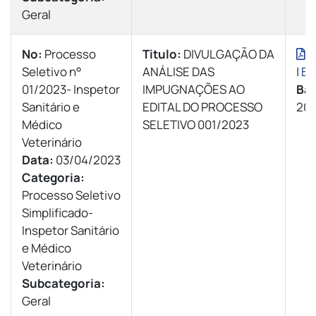
Geral
Nº:
Processo
Titulo:
DIVULGAÇÃO DA
V
Seletivo n°
ANÁLISE DAS
|
Ba
01/2023- Inspetor
IMPUGNAÇÕES AO
Bai
Sanitário e
EDITAL DO PROCESSO
20 
Médico
SELETIVO 001/2023
Veterinário
Data:
03/04/2023
Categoria:
Processo Seletivo
Simplificado-
Inspetor Sanitário
e Médico
Veterinário
Subcategoria:
Geral