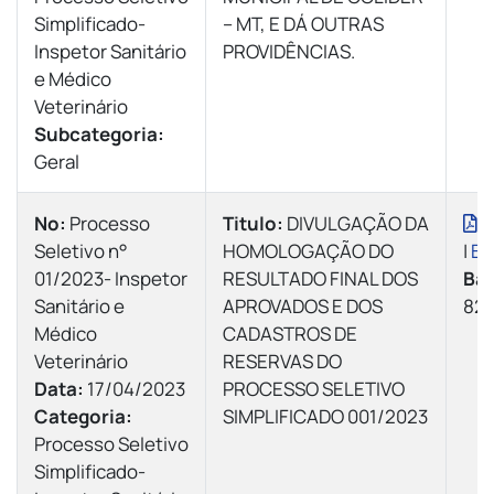
Simplificado-
– MT, E DÁ OUTRAS
Inspetor Sanitário
PROVIDÊNCIAS.
e Médico
Veterinário
Subcategoria:
Geral
Nº:
Processo
Titulo:
DIVULGAÇÃO DA
V
Seletivo n°
HOMOLOGAÇÃO DO
|
Ba
01/2023- Inspetor
RESULTADO FINAL DOS
Bai
Sanitário e
APROVADOS E DOS
82 
Médico
CADASTROS DE
Veterinário
RESERVAS DO
Data:
17/04/2023
PROCESSO SELETIVO
Categoria:
SIMPLIFICADO 001/2023
Processo Seletivo
Simplificado-