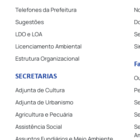
Telefones da Prefeitura
No
Sugestões
D
LDO e LOA
Se
Licenciamento Ambiental
Si
Estrutura Organizacional
F
SECRETARIAS
Ou
Adjunta de Cultura
Pe
Adjunta de Urbanismo
Se
Agricultura e Pecuária
Se
Assistência Social
Se
A
Assuntos Fundiários e Meio Ambiente