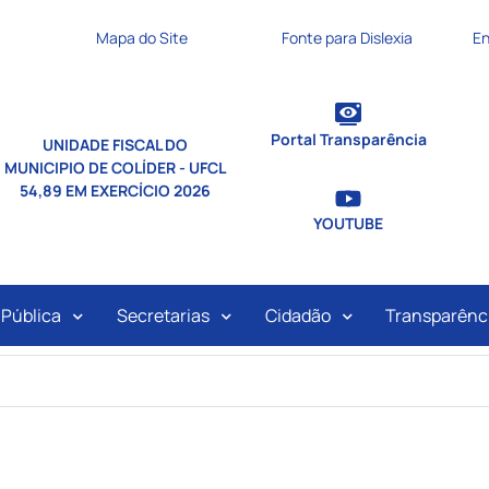
nks de acessibilidade
Mapa do Site
Fonte para Dislexia
En
Portal Transparência
UNIDADE FISCAL DO
MUNICIPIO DE COLÍDER - UFCL
54,89 EM EXERCÍCIO 2026
YOUTUBE
ipal
 Pública
Secretarias
Cidadão
Transparênc