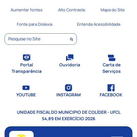
Seção de atalhos e links de
Ir para o conteúdo [alt+1]
Aumentar fontes
Alto Contraste
Mapa do Site
Ir para o menu [alt+2]
Ir para a busca [alt+3]
Fonte para Dislexia
Entenda Acessibilidade
Ir para o rodapé [alt+4]
Pesquisar
Portal
Ouvidoria
Carta de
Transparência
Serviços
YOUTUBE
INSTAGRAM
FACEBOOK
UNIDADE FISCAL DO MUNICIPIO DE COLÍDER - UFCL
54,89 EM EXERCÍCIO 2026
Seção do menu principal