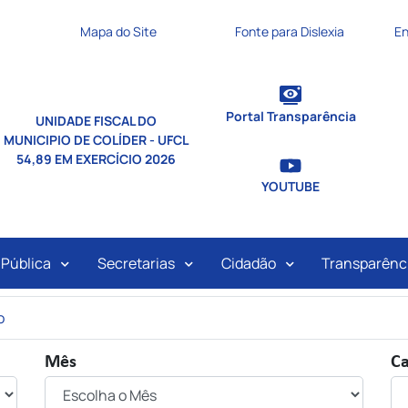
nks de acessibilidade
Mapa do Site
Fonte para Dislexia
En
Portal Transparência
UNIDADE FISCAL DO
MUNICIPIO DE COLÍDER - UFCL
54,89 EM EXERCÍCIO 2026
YOUTUBE
ipal
 Pública
Secretarias
Cidadão
Transparênc
o
Mês
Ca