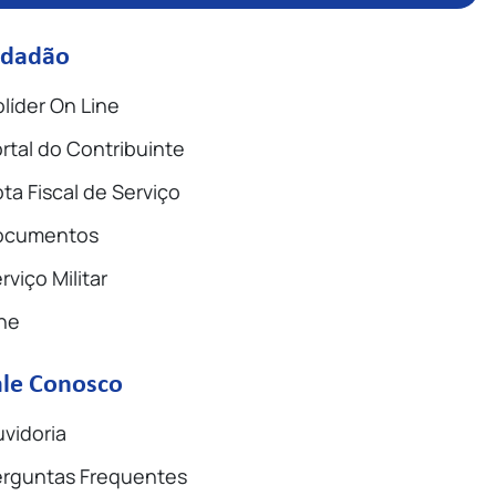
idadão
líder On Line
rtal do Contribuinte
ta Fiscal de Serviço
ocumentos
rviço Militar
ne
ale Conosco
vidoria
rguntas Frequentes