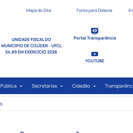
nks de acessibilidade
Mapa do Site
Fonte para Dislexia
En
Portal Transparência
UNIDADE FISCAL DO
MUNICIPIO DE COLÍDER - UFCL
54,89 EM EXERCÍCIO 2026
YOUTUBE
ipal
 Pública
Secretarias
Cidadão
Transparênc
os