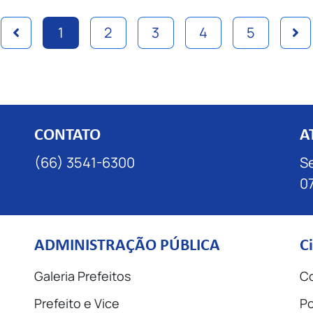
1
2
3
4
5
CONTATO
A
(66) 3541-6300
Se
07
ADMINISTRAÇÃO PÚBLICA
C
Galeria Prefeitos
Co
Prefeito e Vice
Po