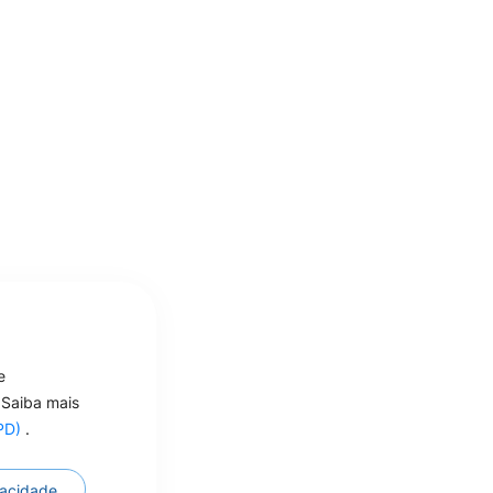
e
 Saiba mais
GPD)
.
ivacidade