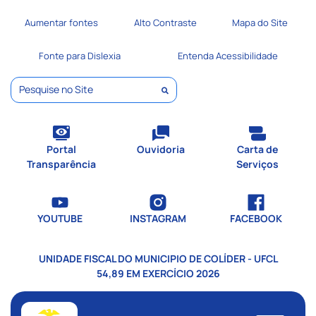
Seção de atalhos e links de
Ir para o conteúdo [alt+1]
Aumentar fontes
Alto Contraste
Mapa do Site
Ir para o menu [alt+2]
Ir para a busca [alt+3]
Fonte para Dislexia
Entenda Acessibilidade
Ir para o rodapé [alt+4]
Pesquisar
Portal
Ouvidoria
Carta de
Transparência
Serviços
YOUTUBE
INSTAGRAM
FACEBOOK
UNIDADE FISCAL DO MUNICIPIO DE COLÍDER - UFCL
54,89 EM EXERCÍCIO 2026
Seção do menu principal