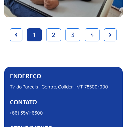
1
2
3
4
ENDEREÇO
Tv. do Parecis - Centro, Colíder - MT, 78500-000
CONTATO
(66) 3541-6300