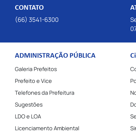
CONTATO
A
(66) 3541-6300
Se
07
ADMINISTRAÇÃO PÚBLICA
C
Galeria Prefeitos
Co
Prefeito e Vice
Po
Telefones da Prefeitura
No
Sugestões
D
LDO e LOA
Se
Licenciamento Ambiental
Si