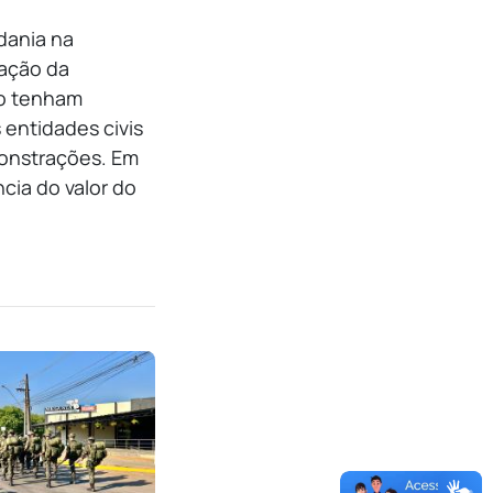
dania na
ração da
ão tenham
 entidades civis
monstrações. Em
cia do valor do