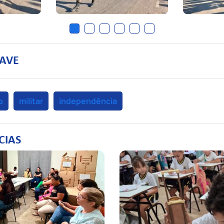
AVE
o
militar
independência
CIAS