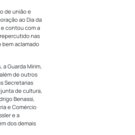
o de união e
moração ao Dia da
l e contou com a
m repercutido nas
nte bem aclamado
, a Guarda Mirim,
 além de outros
as Secretarias
junta de cultura,
drigo Benassi,
tria e Comércio
sler e a
lém dos demais