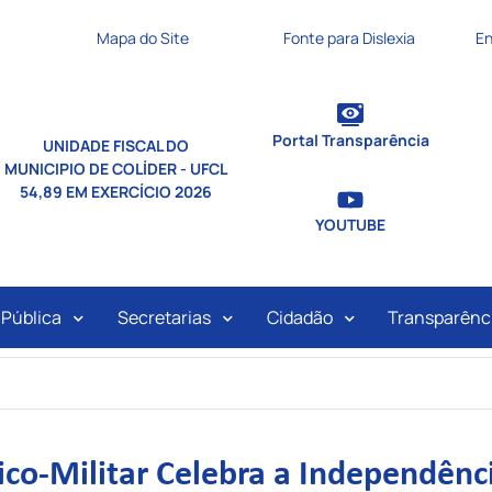
nks de acessibilidade
Mapa do Site
Fonte para Dislexia
En
Portal Transparência
UNIDADE FISCAL DO
MUNICIPIO DE COLÍDER - UFCL
54,89 EM EXERCÍCIO 2026
YOUTUBE
ipal
 Pública
Secretarias
Cidadão
Transparênc
vico-Militar Celebra a Independênci