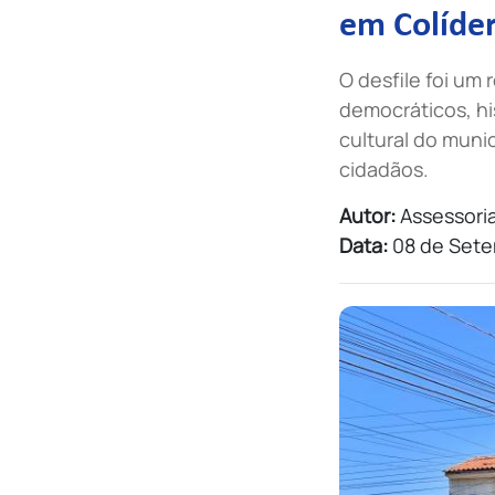
em Colíde
O desfile foi um
democráticos, his
cultural do mun
cidadãos.
Autor:
Assessoria
Data:
08 de Sete