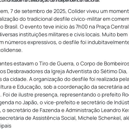
 comunidade na celebração da independência nacional.
em, 7 de setembro de 2025, Colíder viveu um moment
alização do tradicional desfile cívico-militar em come
 Brasil. O evento teve início às 7h00 na Praça Centra
iversas instituições militares e civis locais. Muito be
om números expressivos, o desfile foi indubitavelme
olidense.
pantes estavam o Tiro de Guerra, o Corpo de Bombeiros
e os Desbravadores da Igreja Adventista do Sétimo Dia,
s da cidade. A organização do desfile foi realizada pel
ltura e Educação, sob a coordenação da secretária ad
 Foi de ilustre presença, representando o prefeito Ro
enda no Japão, o vice-prefeito e secretário de Indús
 o secretário de Fazenda e Administração Leandro Kes
secretária de Assistência Social, Michele Schenkel, a
ipais