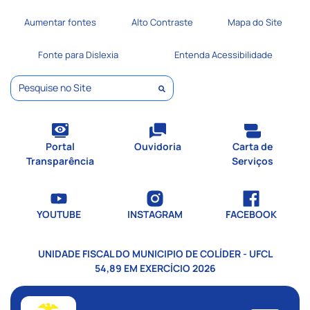
Seção de atalhos e links de
Ir para o conteúdo [alt+1]
Aumentar fontes
Alto Contraste
Mapa do Site
Ir para o menu [alt+2]
Ir para a busca [alt+3]
Fonte para Dislexia
Entenda Acessibilidade
Ir para o rodapé [alt+4]
Pesquisar
Portal
Ouvidoria
Carta de
Transparência
Serviços
YOUTUBE
INSTAGRAM
FACEBOOK
UNIDADE FISCAL DO MUNICIPIO DE COLÍDER - UFCL
54,89 EM EXERCÍCIO 2026
Seção do menu principal