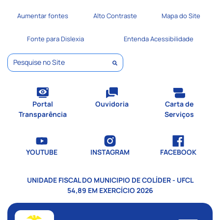
Seção de atalhos e links de
Ir para o conteúdo [alt+1]
Aumentar fontes
Alto Contraste
Mapa do Site
Ir para o menu [alt+2]
Ir para a busca [alt+3]
Fonte para Dislexia
Entenda Acessibilidade
Ir para o rodapé [alt+4]
Pesquisar
Portal
Ouvidoria
Carta de
Transparência
Serviços
YOUTUBE
INSTAGRAM
FACEBOOK
UNIDADE FISCAL DO MUNICIPIO DE COLÍDER - UFCL
54,89 EM EXERCÍCIO 2026
Seção do menu principal