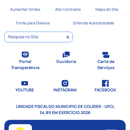
Seção de atalhos e links de
Ir para o conteúdo [alt+1]
Aumentar fontes
Alto Contraste
Mapa do Site
Ir para o menu [alt+2]
Ir para a busca [alt+3]
Fonte para Dislexia
Entenda Acessibilidade
Ir para o rodapé [alt+4]
Pesquisar
Portal
Ouvidoria
Carta de
Transparência
Serviços
YOUTUBE
INSTAGRAM
FACEBOOK
UNIDADE FISCAL DO MUNICIPIO DE COLÍDER - UFCL
54,89 EM EXERCÍCIO 2026
Seção do menu principal